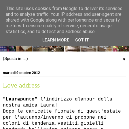
This site uses cookies from Google to deliver its services
and to analyze traffic. Your IP address and user-agent are
shared with Google along with performance and security
metrics to ensure quality of service, generate usage
statistics, and to detect and address abuse.
LEARN MORE
GOT IT
▼
martedì 9 ottobre 2012
Love address
"Laurapunto"
l'indirizzo glamour della
nostra amica Laura!
Dopo le camicette fiorate di quest'estate
per l'autunno/inverno ci propone nei
colori di tendenza,vestiti,gioielli