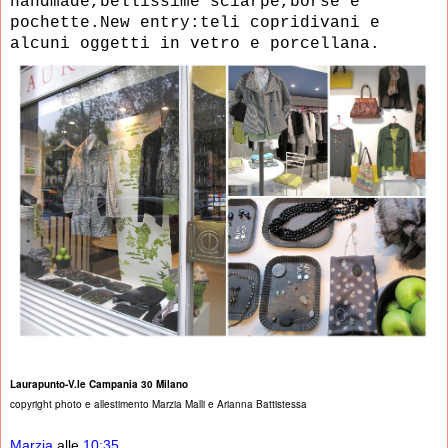
handmade,bellissime sciarpe,borse e
pochette.New entry:teli copridivani e
alcuni oggetti in
vetro e porcellana.
Laurapunto-V.le Campania 30 Milano
copyright photo e allestimento Marzia Malli e Arianna Battistessa
Marzia
alle
10:35