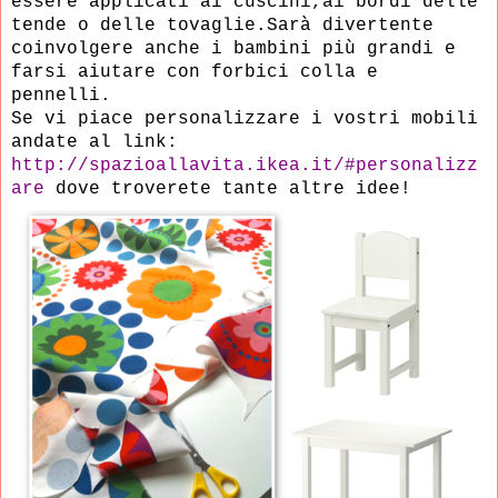
essere applicati ai
cuscini,ai bordi
delle
tende o delle tovaglie.Sarà
divertente
coinvolgere anche i bambini più
grandi
e
farsi aiutare con forbici colla
e
pennelli.
Se vi piace personalizzare
i vostri mobili
andate al link:
http://spazioallavita.ikea.it/#personalizz
are
dove troverete tante altre idee!