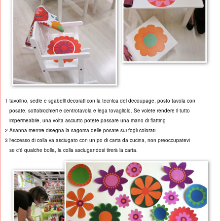
1 tavolino, sedie e sgabelli decorati con la tecnica del decoupage, posto tavola con
posate, sottobicchieri e centrotavola e lega tovagliolo. Se volete rendere il tutto
impermeabile, una volta asciutto potete passare una mano di flatting
2 Arianna mentre disegna la sagoma delle posate sui fogli colorati
3 l'eccesso di colla va asciugato con un po di carta da cucina, non preoccupatevi
se c'é qualche bolla, la colla asciugandosi tirerà la carta.