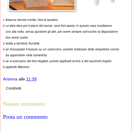
1 Arianna mentre incolla i fiori al tavolino
2 un'altra idea per il piano del tavolo: tanti fiori sparsi, in questo caso incollatene
uno alla volta, senza spostare gli altri, per avere sempre sott'occhio la disposizione
che avete scelto
3 sedia a dondolo Sundvik
4 se fotocopiate il tessuto su un cartoncino, potrete realizzare delle simpatiche cornici
da appendere nella cameretta
5 se vi avanzano dei fiori ritagliati, potete applicarli anche a dei sacchetti regalo!
6 sgabello Mammut
Arianna
alle
11:39
Condividi
Nessun commento:
Posta un commento