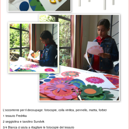
L'occorrente per il decoupage: fotocopie, colla vinilica, pennello, matita, forbici
1 tessuto Fredrika
2 seggiolina e tavolino Sundvik
3/4 Bianca ci aiuta a ritagliare le fotocopie del tessuto