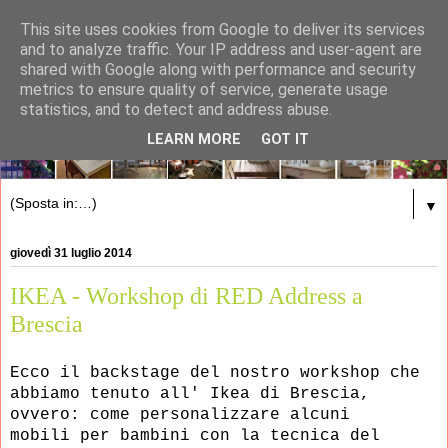
This site uses cookies from Google to deliver its services
and to analyze traffic. Your IP address and user-agent are
shared with Google along with performance and security
metrics to ensure quality of service, generate usage
statistics, and to detect and address abuse.
LEARN MORE
GOT IT
▼
giovedì 31 luglio 2014
IKEA - Workshop di RED Address a
Brescia
Ecco il backstage del nostro workshop che
abbiamo tenuto all' Ikea di Brescia,
ovvero: come personalizzare
alcuni
mobili
per bambini con la tecnica del