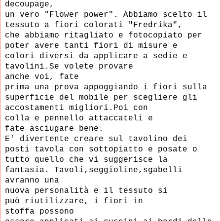
decoupage,
un vero "Flower power".
Abbiamo scelto il
tessuto a fiori colorati
"Fredrika",
che abbiamo ritagliato e
fotocopiato per
poter avere tanti fiori
di misure e
colori diversi da applicare a sedie
e
tavolini.Se volete provare
anche
voi,
fate
prima una prova appoggiando i fiori
sulla
superficie del mobile per
scegliere gli
accostamenti migliori.Poi con
colla
e
pennello
attaccateli e
fate
asciugare
bene.
E' divertente creare sul tavolino
dei
posti tavola con sottopiatto
e posate o
tutto quello che vi suggerisce la
fantasia.
Tavoli,seggioline,sgabelli
avranno
una
nuova personalità e il tessuto si
può
riutilizzare, i fiori in
stoffa
possono