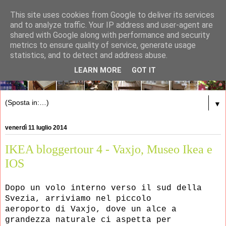
This site uses cookies from Google to deliver its services
and to analyze traffic. Your IP address and user-agent are
shared with Google along with performance and security
metrics to ensure quality of service, generate usage
statistics, and to detect and address abuse.
LEARN MORE
GOT IT
▼
venerdì 11 luglio 2014
IKEA bloggertour 4 - Vaxjo, Museo Ikea e
IOS
Dopo un volo interno verso il sud della
Svezia, arriviamo nel piccolo
aeroporto di Vaxjo, dove un
alce a
grandezza naturale ci aspetta per