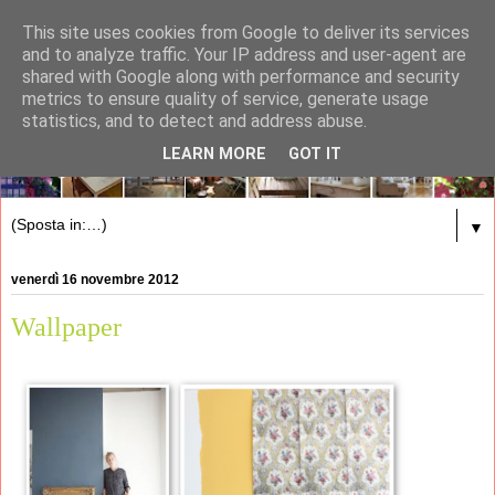
This site uses cookies from Google to deliver its services
and to analyze traffic. Your IP address and user-agent are
shared with Google along with performance and security
metrics to ensure quality of service, generate usage
statistics, and to detect and address abuse.
LEARN MORE
GOT IT
▼
venerdì 16 novembre 2012
Wallpaper