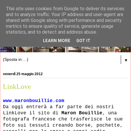
This site uses cookies from Google to deliver its services
and to analyze traffic. Your IP address and user-agent are
shared with Google along with performance and security
metrics to ensure quality of service, generate usage
statistics, and to detect and address abuse.
LEARN MORE
GOT IT
▼
venerdì 25 maggio 2012
LinkLove
www.maronbouillie.com
Da oggi entrerà a far parte dei nostri
LinkLove il sito di
Maron
Bouillie
, una
fotografa francese che trasferisce le sue
foto sui tessuti creando borse, pochette,