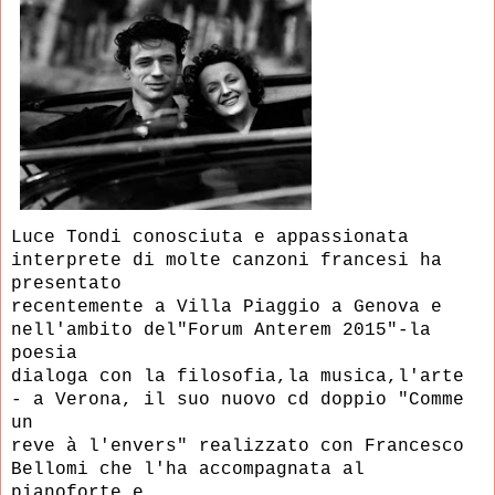
Luce Tondi conosciuta e appassionata
interprete di molte canzoni francesi ha
presentato
recentemente a Villa Piaggio a Genova e
nell'ambito del"Forum Anterem 2015"-la
poesia
dialoga con la filosofia,la musica
,l
'
arte
-
a
Verona,
il suo nuovo cd
doppio "Comme
un
r
e
ve
à
l'envers"
realizzato con Francesco
Bellomi
che l'ha accompagnata al
pianofort
e
e