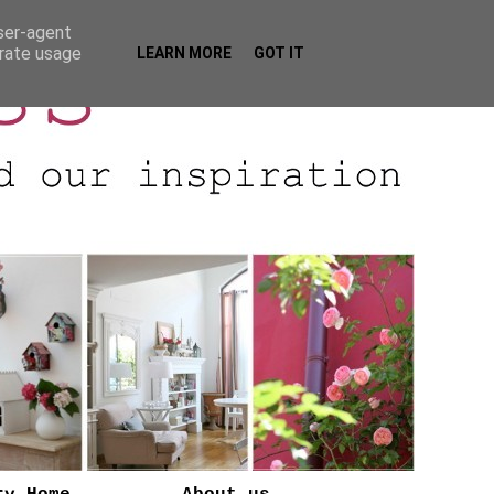
user-agent
erate usage
LEARN MORE
GOT IT