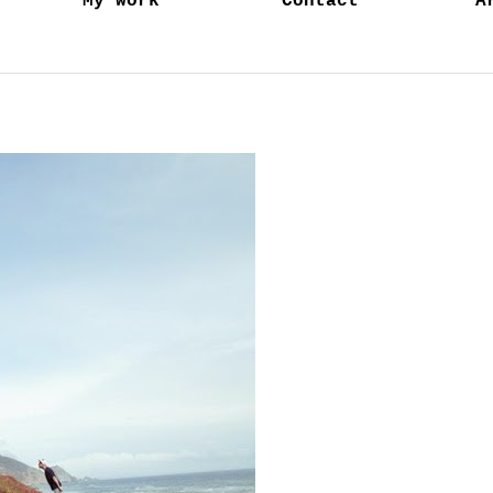
My work
Contact
A