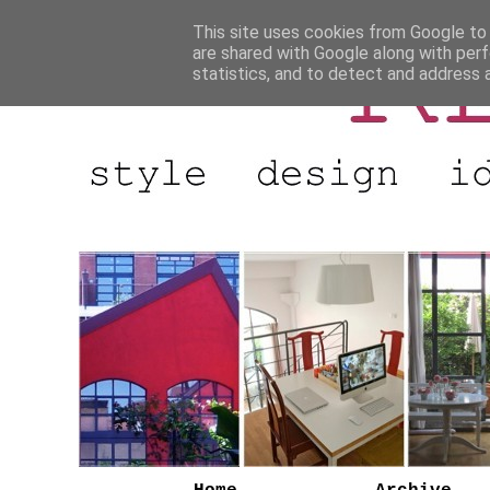
This site uses cookies from Google to d
are shared with Google along with perf
statistics, and to detect and address 