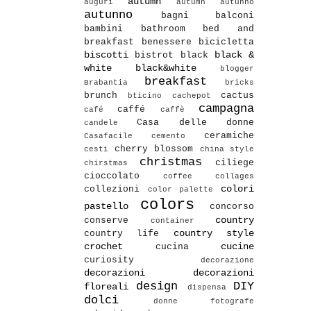
autumn
auguri
autumn autunno
autunno
bagni
balconi
bambini
bathroom
bed and
breakfast
benessere
bicicletta
biscotti
black &
bistrot
black
white
black&white
blogger
breakfast
Brabantia
bricks
brunch
cactus
bticino
cachepot
campagna
caffé
café
caffè
Casa delle donne
candele
ceramiche
Casafacile
cemento
cherry blossom
cesti
china style
christmas
ciliege
chirstmas
cioccolato
coffee
collages
colori
collezioni
color palette
colors
pastello
concorso
country
conserve
container
country style
country life
crochet
cucine
cucina
curiosity
decorazione
decorazioni
decorazioni
design
DIY
floreali
dispensa
dolci
donne fotografe