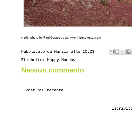
credit: photo by Paul Octavious via
www.thisiscolossal.com
Pubblicato da
Marzia
alle
10:23
Etichette:
Happy Monday
Nessun commento
Post più recente
Iscrivi