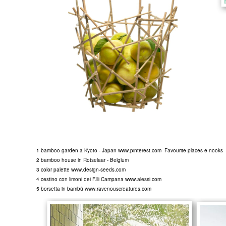
1 bamboo garden a Kyoto - Japan
www.pinterest.com
Favourite places e nooks
2 bamboo house in Rotselaar - Belgium
3 color palette
www.design-seeds.com
4 cestino con limoni dei F.lli Campana
www.alessi.com
5 borsetta in bambù
www.ravenouscreatures.com