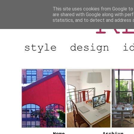
This site uses cookies from Google to d
are shared with Google along with perf
statistics, and to detect and address 