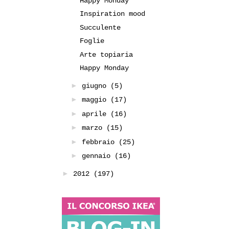
Happy Monday
Inspiration mood
Succulente
Foglie
Arte topiaria
Happy Monday
►
giugno
(5)
►
maggio
(17)
►
aprile
(16)
►
marzo
(15)
►
febbraio
(25)
►
gennaio
(16)
►
2012
(197)