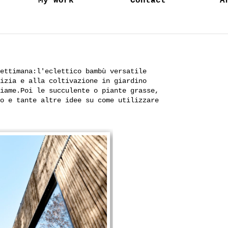
My work
Contact
A
settimana:l'eclettico bambù
versatile
lizia e alla coltivazione in giardino
liame.Poi le succulente
o piante grasse,
to
e tante altre idee su come utilizzare