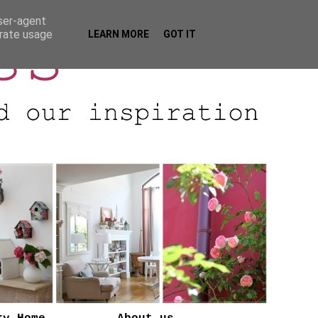
user-agent
erate usage
LEARN MORE
GOT IT