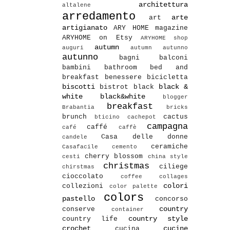
architettura
altalene
arredamento
arte
art
artigianato
ARY HOME magazine
ARYHOME on Etsy
ARYHOME shop
autumn
auguri
autumn autunno
autunno
bagni
balconi
bambini
bathroom
bed and
breakfast
benessere
bicicletta
biscotti
black &
bistrot
black
white
black&white
blogger
breakfast
Brabantia
bricks
brunch
cactus
bticino
cachepot
campagna
caffé
café
caffè
Casa delle donne
candele
ceramiche
Casafacile
cemento
cherry blossom
cesti
china style
christmas
ciliege
chirstmas
cioccolato
coffee
collages
colori
collezioni
color palette
colors
pastello
concorso
country
conserve
container
country style
country life
crochet
cucine
cucina