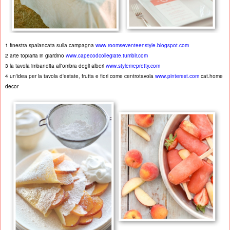
1 finestra spalancata sulla campagna
www.roomseventeenstyle.blogspot.com
2 arte topiaria in giardino
www.capecodcollegiate.tumblr.com
3 la tavola imbandita all'ombra degli alberi
www.stylemepretty.com
4 un'idea per la tavola d'estate, frutta e fiori come centrotavola
www.pinterest.com
cat.home
decor