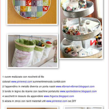
1 cuore realizzato con rocchetti di filo
colorati
www.pinterest.com
summertimeinoslo.tumblr.com
2 l'appendino in metallo diventa un porta nastri
www.elbmari-elbmari.blogspot.com
3 tondo in legno da ricamo con taschine portatutto
www.spottedstone.blogspot.com
4 sacchetti in tessuto da appendere
www.rhgarza.blogspot.com
5 alzata in zinco con tanti materiali utili
www.pinterest.com
cat.DIY