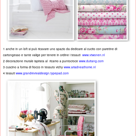
1 anche in un loft si può ricavare uno spazio da dedicare al cucito con paretine di
cartongesso e tante valige per tenere in ordine i tessuti
www.vtwonen.nl
2 decorazione murale ispirata al ricamo a puntocroce
www.duitang.com
3 cuscino a forma di fiocco in tessuto vichy
www.ariadneathome.nl
4 tessuti
www.grandrevivaldesign.typepad.com