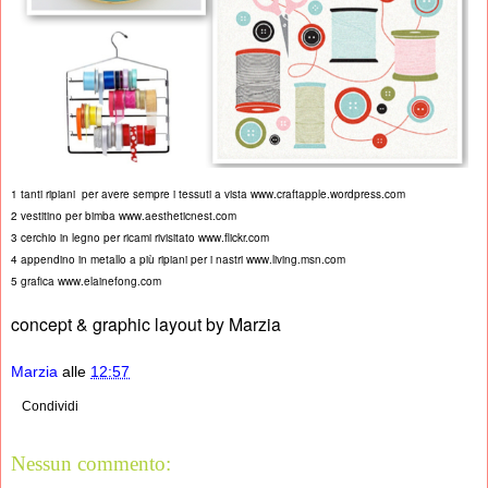
1 tanti ripiani per avere sempre i tessuti a vista www.craftapple.wordpress.com
2 vestitino per bimba www.aestheticnest.com
3 cerchio in legno per ricami rivisitato www.flickr.com
4 appendino in metallo a più ripiani per i nastri www.living.msn.com
5 grafica www.elainefong.com
concept & graphic layout by Marzia
Marzia
alle
12:57
Condividi
Nessun commento: