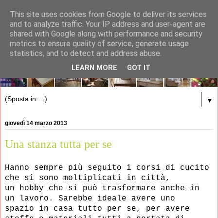
This site uses cookies from Google to deliver its services
and to analyze traffic. Your IP address and user-agent are
shared with Google along with performance and security
metrics to ensure quality of service, generate usage
statistics, and to detect and address abuse.
LEARN MORE
GOT IT
▼
giovedì 14 marzo 2013
Una stanza tutta per se
Hanno sempre più seguito i corsi di cucito
che si
sono moltiplicati in città,
un hobby che si può trasformare anche in
un lavoro. Sarebbe ideale
avere
uno
spazio in casa tutto per se, per avere