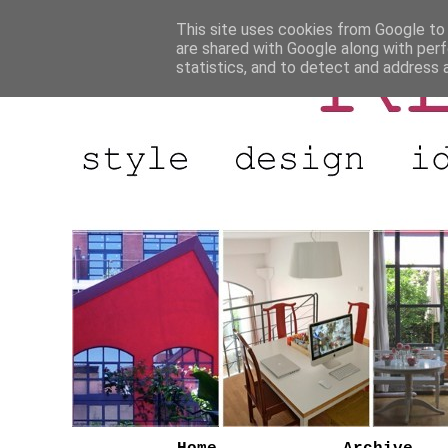
This site uses cookies from Google to d
are shared with Google along with perf
statistics, and to detect and address 