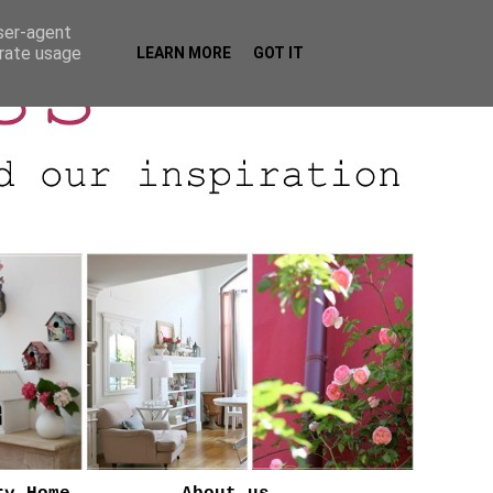
user-agent
erate usage
LEARN MORE
GOT IT