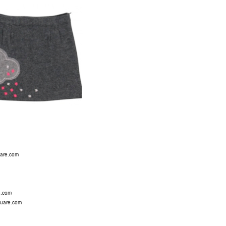
uare.com
o.com
quare.com