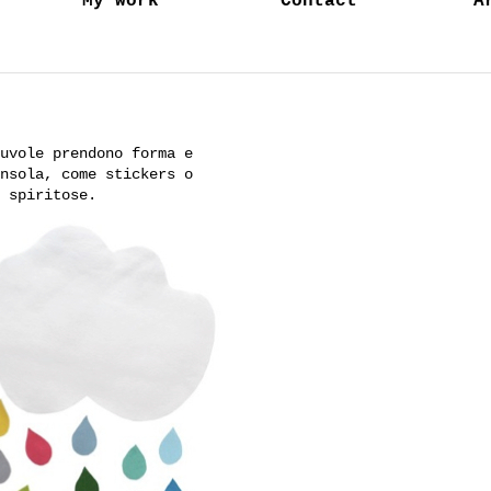
My work
Contact
A
nuvole prendono forma e
ensola, come stickers o
e spiritose.