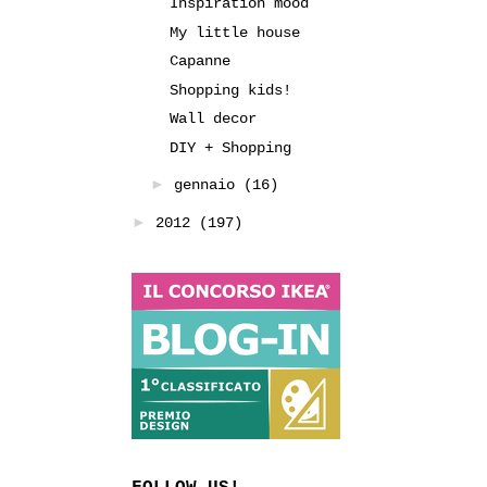
Inspiration mood
My little house
Capanne
Shopping kids!
Wall decor
DIY + Shopping
►
gennaio
(16)
►
2012
(197)