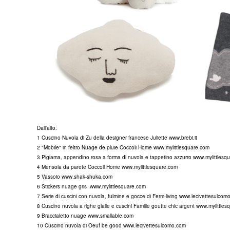
Dall'alto:
1 Cuscino Nuvola di Zu della designer francese Juliette
www.brebi.it
2 "Mobile" in feltro Nuage de pluie Coccoli Home
www.mylittlesquare.com
3 Pigiama, appendino rosa a forma di nuvola e tappetino azzurro
www.mylittlesq
4 Mensola da parete Coccoli Home
www.mylittlesquare.com
5 Vassoio
www.shak-shuka.com
6 Stickers nuage gris
www.mylittlesquare.com
7 Serie di cuscini con nuvola, fulmine e gocce di Ferm-living
www.lecivettesulcom
8 Cuscino nuvola a righe gialle e cuscini Famille goutte chic argent
www.mylittles
9 Braccialetto nuage
www.smallable.com
10 Cuscino nuvola di Oeuf be good
www.lecivettesulcomo.com