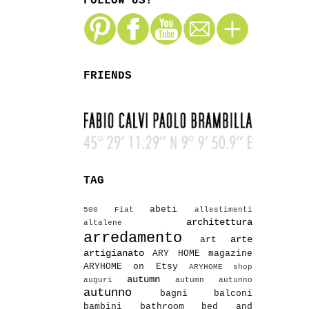
FOLLOW US!
FRIENDS
TAG
abeti
500 Fiat
allestimenti
architettura
altalene
arredamento
arte
art
artigianato
ARY HOME magazine
ARYHOME on Etsy
ARYHOME shop
autumn
auguri
autumn autunno
autunno
bagni
balconi
bambini
bathroom
bed and